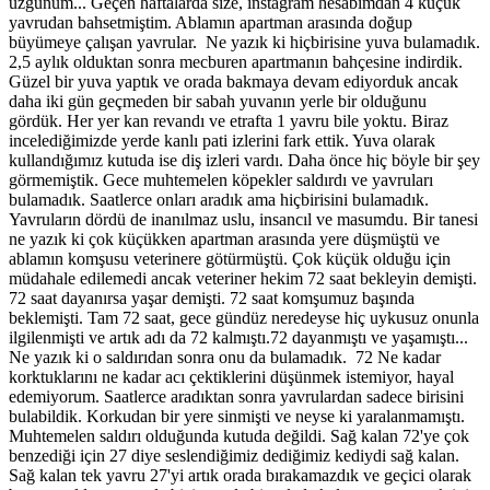
üzgünüm... Geçen haftalarda size, instagram hesabımdan 4 küçük
yavrudan bahsetmiştim. Ablamın apartman arasında doğup
büyümeye çalışan yavrular.
Ne yazık ki hiçbirisine yuva bulamadık.
2,5 aylık olduktan sonra mecburen apartmanın bahçesine indirdik.
Güzel bir yuva yaptık ve orada bakmaya devam ediyorduk ancak
daha iki gün geçmeden bir sabah yuvanın yerle bir olduğunu
gördük. Her yer kan revandı ve etrafta 1 yavru bile yoktu. Biraz
incelediğimizde yerde kanlı pati izlerini fark ettik. Yuva olarak
kullandığımız kutuda ise diş izleri vardı. Daha önce hiç böyle bir şey
görmemiştik. Gece muhtemelen köpekler saldırdı ve yavruları
bulamadık. Saatlerce onları aradık ama hiçbirisini bulamadık.
Yavruların dördü de inanılmaz uslu, insancıl ve masumdu. Bir tanesi
ne yazık ki çok küçükken apartman arasında yere düşmüştü ve
ablamın komşusu veterinere götürmüştü. Çok küçük olduğu için
müdahale edilemedi ancak veteriner hekim 72 saat bekleyin demişti.
72 saat dayanırsa yaşar demişti. 72 saat komşumuz başında
beklemişti. Tam 72 saat, gece gündüz neredeyse hiç uykusuz onunla
ilgilenmişti ve artık adı da 72 kalmıştı.72 dayanmıştı ve yaşamıştı...
Ne yazık ki o saldırıdan sonra onu da bulamadık.
72 Ne kadar
korktuklarını ne kadar acı çektiklerini düşünmek istemiyor, hayal
edemiyorum. Saatlerce aradıktan sonra yavrulardan sadece birisini
bulabildik. Korkudan bir yere sinmişti ve neyse ki yaralanmamıştı.
Muhtemelen saldırı olduğunda kutuda değildi. Sağ kalan 72'ye çok
benzediği için 27 diye seslendiğimiz dediğimiz kediydi sağ kalan.
Sağ kalan tek yavru 27'yi artık orada bırakamazdık ve geçici olarak