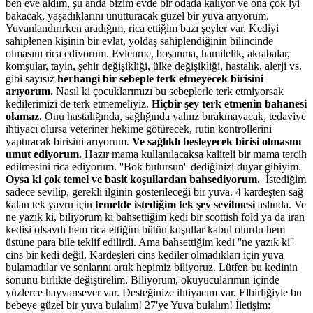
ben eve aldım, şu anda bizim evde bir odada kalıyor ve ona çok iyi
bakacak, yaşadıklarını unutturacak güzel bir yuva arıyorum.
Yuvanlandırırken aradığım, rica ettiğim bazı şeyler var. Kediyi
sahiplenen kişinin bir evlat, yoldaş sahiplendiğinin bilincinde
olmasını rica ediyorum. Evlenme, boşanma, hamilelik, akrabalar,
komşular, tayin, şehir değişikliği, ülke değişikliği, hastalık, alerji vs.
gibi sayısız
herhangi bir sebeple terk etmeyecek birisini
arıyorum.
Nasıl ki çocuklarımızı bu sebeplerle terk etmiyorsak
kedilerimizi de terk etmemeliyiz.
Hiçbir şey terk etmenin bahanesi
olamaz.
Onu hastalığında, sağlığında yalnız bırakmayacak, tedaviye
ihtiyacı olursa veteriner hekime götürecek, rutin kontrollerini
yaptıracak birisini arıyorum.
Ve sağlıklı besleyecek birisi olmasını
umut ediyorum.
Hazır mama kullanılacaksa kaliteli bir mama tercih
edilmesini rica ediyorum. ''Bok bulursun'' dediğinizi duyar gibiyim.
Oysa ki çok temel ve basit koşullardan bahsediyorum.
İstediğim
sadece sevilip, gerekli ilginin gösterileceği bir yuva. 4 kardeşten sağ
kalan tek yavru için
temelde istediğim tek şey sevilmesi
aslında. Ve
ne yazık ki, biliyorum ki bahsettiğim kedi bir scottish fold ya da iran
kedisi olsaydı hem rica ettiğim bütün koşullar kabul olurdu hem
üstüne para bile teklif edilirdi. Ama bahsettiğim kedi ''ne yazık ki''
cins bir kedi değil. Kardeşleri cins kediler olmadıkları için yuva
bulamadılar ve sonlarını artık hepimiz biliyoruz. Lütfen bu kedinin
sonunu birlikte değiştirelim. Biliyorum, okuyucularımın içinde
yüzlerce hayvansever var. Desteğinize ihtiyacım var. Elbirliğiyle bu
bebeye güzel bir yuva bulalım! 27'ye Yuva bulalım! İletişim: