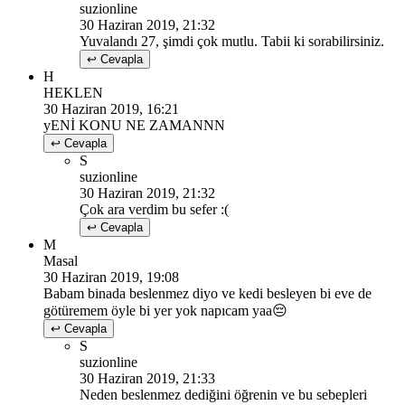
suzionline
30 Haziran 2019, 21:32
Yuvalandı 27, şimdi çok mutlu. Tabii ki sorabilirsiniz.
↩ Cevapla
H
HEKLEN
30 Haziran 2019, 16:21
yENİ KONU NE ZAMANNN
↩ Cevapla
S
suzionline
30 Haziran 2019, 21:32
Çok ara verdim bu sefer :(
↩ Cevapla
M
Masal
30 Haziran 2019, 19:08
Babam binada beslenmez diyo ve kedi besleyen bi eve de
götüremem öyle bi yer yok napıcam yaa😔
↩ Cevapla
S
suzionline
30 Haziran 2019, 21:33
Neden beslenmez dediğini öğrenin ve bu sebepleri