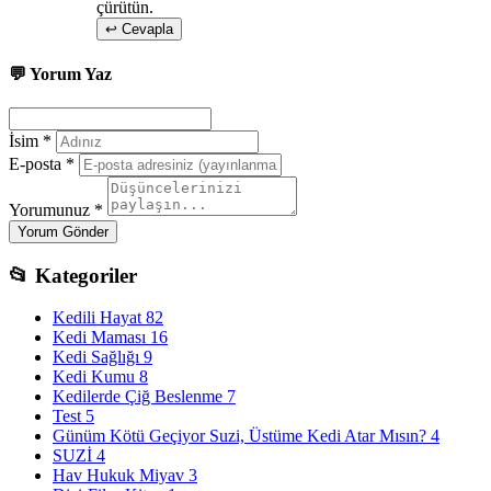
çürütün.
↩ Cevapla
💬 Yorum Yaz
İsim *
E-posta *
Yorumunuz *
Yorum Gönder
📂
Kategoriler
Kedili Hayat
82
Kedi Maması
16
Kedi Sağlığı
9
Kedi Kumu
8
Kedilerde Çiğ Beslenme
7
Test
5
Günüm Kötü Geçiyor Suzi, Üstüme Kedi Atar Mısın?
4
SUZİ
4
Hav Hukuk Miyav
3