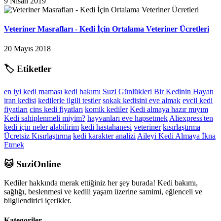
9 Nisan 2019
Veteriner Masrafları - Kedi İçin Ortalama Veteriner Ücretleri
20 Mayıs 2018
🏷️
Etiketler
en iyi kedi maması
kedi bakımı
Suzi Günlükleri
Bir Kedinin Hayatı
iran kedisi
kedilerle ilgili testler
sokak kedisini eve almak
evcil kedi
fiyatları
cins kedi fiyatları
komik kediler
Kedi almaya hazır mıyım
Kedi sahiplenmeli miyim?
hayvanları eve hapsetmek
Aliexpress'ten
kedi için neler alabilirim
kedi hastahanesi
veteriner
kısırlaştırma
Ücretsiz Kısırlaştırma
kedi karakter analizi
Aileyi Kedi Almaya İkna
Etmek
🐱 SuziOnline
Kediler hakkında merak ettiğiniz her şey burada! Kedi bakımı,
sağlığı, beslenmesi ve kedili yaşam üzerine samimi, eğlenceli ve
bilgilendirici içerikler.
Kategoriler