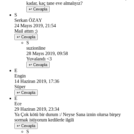
kadar, kaç tane eve almalıyız?
↩ Cevapla
S
Serkan ÖZAY
24 Mayıs 2019, 21:54
Mail attım ;)
↩ Cevapla
S
suzionline
28 Mayıs 2019, 09:58
Yuvalandı <3
↩ Cevapla
E
Engin
14 Haziran 2019, 17:36
Süper
↩ Cevapla
E
Ece
29 Haziran 2019, 23:34
Ya Çok kötü bir durum :/ Neyse Sana iznin olursa birşey
sormak istiyorum kedilerle ilgili
↩ Cevapla
S