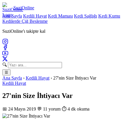
SuziOnline
Ana Sayfa
Kedili Hayat
Kedi Maması
Kedi Sağlığı
Kedi Kumu
Kedilerde Çiğ Beslenme
SuziOnline'ı takipte kal
🔍
☰
Ana Sayfa
›
Kedili Hayat
›
27'nin Size İhtiyacı Var
Kedili Hayat
27'nin Size İhtiyacı Var
📅 24 Mayıs 2019
💬 11 yorum
⏱️ 4 dk okuma